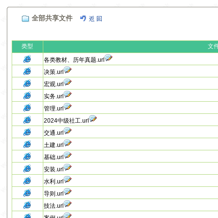
全部共享文件
类型
文
各类教材、历年真题.url
决策.url
宏观.url
实务.url
管理.url
2024中级社工.url
交通.url
土建.url
基础.url
安装.url
水利.url
导则.url
技法.url