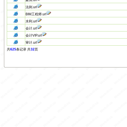
案例.url
法则.url
BIM工程师.url
水利.url
会计.url
会计VIP.url
审计.url
共
625
条记录 共
32
页