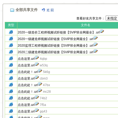
全部共享文件
查看好友共享文件：
类型
文件名
2020一级造价工程师视频试听链接【SVIP班全网最全】.url
2020一级建造师视频试听链接【SVIP班全网最全】.url
2020监理工程师视频试听链接【SVIP班全网最全】.url
2020二级建造师视频试听链接【SVIP班全网最全】.url
点击这里.url
4qbp
点击这里.url
w53q
点击此处！.url
5k6g
点击这里.url
cbm3
点击此处！.url
47bx
点击此处！.url
mc28
点击此处.url
74b2
点击这里.url
7f5a
点击这里.url
gq43