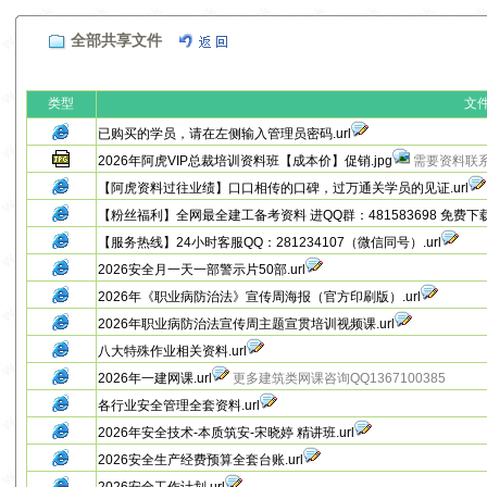
全部共享文件
类型
文
已购买的学员，请在左侧输入管理员密码.url
2026年阿虎VIP总裁培训资料班【成本价】促销.jpg
需要资料联系
【阿虎资料过往业绩】口口相传的口碑，过万通关学员的见证.url
【粉丝福利】全网最全建工备考资料 进QQ群：481583698 免费下载.
【服务热线】24小时客服QQ：281234107（微信同号）.url
2026安全月一天一部警示片50部.url
2026年《职业病防治法》宣传周海报（官方印刷版）.url
2026年职业病防治法宣传周主题宣贯培训视频课.url
八大特殊作业相关资料.url
2026年一建网课.url
更多建筑类网课咨询QQ1367100385
各行业安全管理全套资料.url
2026年安全技术-本质筑安-宋晓婷 精讲班.url
2026安全生产经费预算全套台账.url