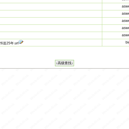
asw
asw
asw
asw
asw
bi
25年.url