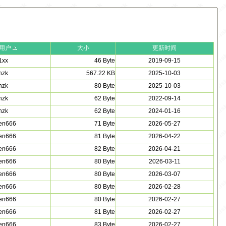
用户
大小
更新时间
1xx
46 Byte
2019-09-15
hzk
567.22 KB
2025-10-03
hzk
80 Byte
2025-10-03
hzk
62 Byte
2022-09-14
hzk
62 Byte
2024-01-16
en666
71 Byte
2026-05-27
en666
81 Byte
2026-04-22
en666
82 Byte
2026-04-21
en666
80 Byte
2026-03-11
en666
80 Byte
2026-03-07
en666
80 Byte
2026-02-28
en666
80 Byte
2026-02-27
en666
81 Byte
2026-02-27
en666
83 Byte
2026-02-27