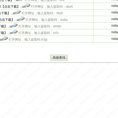
载】...url
打开网址，输入提取码：blsl
ruil
击下载】...url
打开网址，输入提取码：dpy6
ruil
】...url
打开网址，输入提取码：4bj9
ruil
载】...url
打开网址，输入提取码：nobp
ruil
...url
打开网址，输入提取码：dmbh
ruil
...url
打开网址，输入提取码：ni5i
ruil
rl
打开网址，输入提取码:43gi