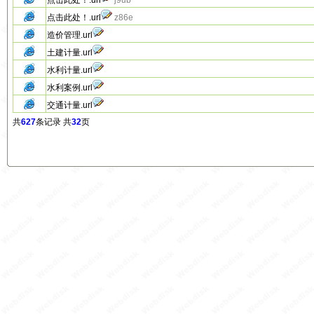
点击此处！.url
j9ub
点击此处！.url
z86e
造价管理.url
土建计量.url
水利计量.url
水利案例.url
交通计量.url
共
627
条记录 共
32
页