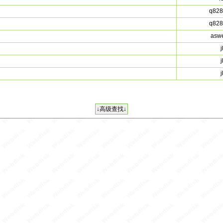
q828
q828
asw