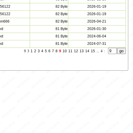
56122
82 Byte
2026-01-19
56122
82 Byte
2026-01-19
en666
82 Byte
2026-04-21
jkd
81 Byte
2026-01-30
jkd
81 Byte
2024-06-04
jkd
81 Byte
2024-07-31
9
3
1
2
3
4
5
6
7
8
9
10
11
12
13
14
15
...
4
: