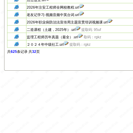
点击这里.url
2026年注安工程师全网校教程.url
老友记学习-视频音频中英台词.url
2026年职业病防治法宣传周主题宣贯培训视频课.url
二造课程（土建，2025年）.url
提取码: 95uf
监理工程师历年真题（最全）.url
取码：rgkz
２０２４年中级社工.url
提取码：rgkz
共
625
条记录 共
32
页