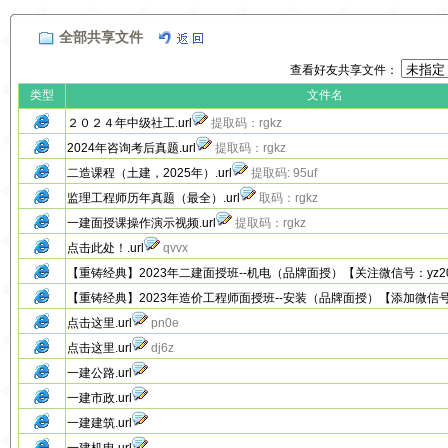
全部共享文件
查看好友共享文件：
类型
文件名
２０２４年中级社工.url
提取码：rgkz
2024年咨询考后真题.url
提取码：rgkz
二造课程（土建，2025年）.url
提取码: 95uf
监理工程师历年真题（最全）.url
取码：rgkz
一建面授课操作演示视频.url
提取码：rgkz
点击此处！.url
qvvx
【重铸经典】2023年二建面授班--机电（品牌面授）【关注微信号：yz20131
【重铸经典】2023年造价工程师面授班--安装（品牌面授）【添加微信号：yz2
点击这里.url
pn0e
点击这里.url
dj6z
一建公路.url
一建市政.url
一建建筑.url