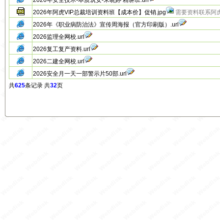
2026年安全技术-本质筑安-宋晓婷 精讲班.url
2026年阿虎VIP总裁培训资料班【成本价】促销.jpg
需要资料联系阿虎官
2026年《职业病防治法》宣传周海报（官方印刷版）.url
2026监理全网校.url
2026复工复产资料.url
2026二建全网校.url
2026安全月一天一部警示片50部.url
共
625
条记录 共
32
页