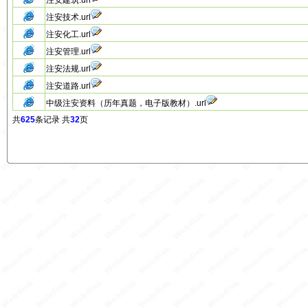
注安建筑.url
注安技术.url
注安化工.url
注安管理.url
注安法规.url
注安道路.url
中级注安资料（历年真题，电子版教材）.url
共
625
条记录 共
32
页