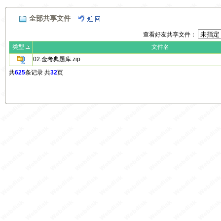
全部共享文件
查看好友共享文件：
类型
文件名
02.金考典题库.zip
共
625
条记录 共
32
页