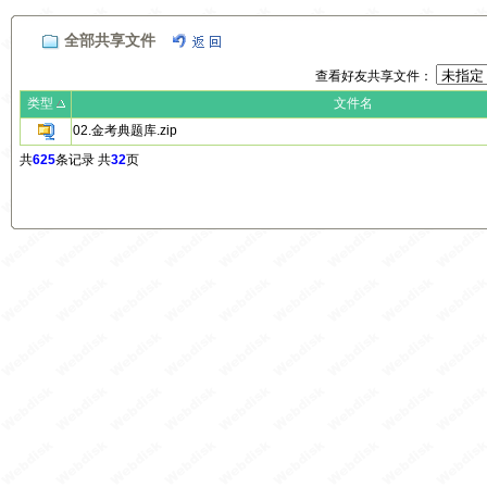
全部共享文件
查看好友共享文件：
类型
文件名
02.金考典题库.zip
共
625
条记录 共
32
页