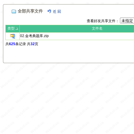
全部共享文件
查看好友共享文件：
类型
文件名
02.金考典题库.zip
共
625
条记录 共
32
页