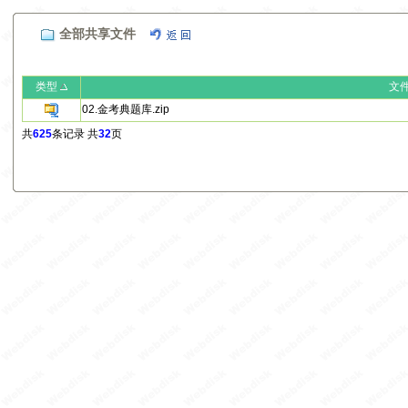
全部共享文件
类型
文
02.金考典题库.zip
共
625
条记录 共
32
页