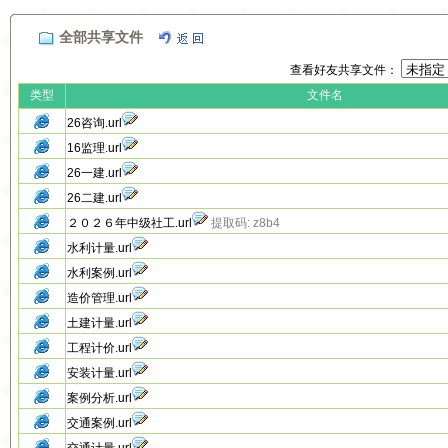
全部共享文件
查看好友共享文件：
类型
文件名
26咨询.url
16监理.url
26一建.url
26二建.url
２０２６年中级社工.url
提取码: z8b4
水利计量.url
水利案例.url
造价管理.url
土建计量.url
工程计价.url
安装计量.url
案例分析.url
交通案例.url